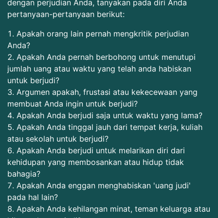
dengan perjudian Anda, tanyakan pada diri Anda
pertanyaan-pertanyaan berikut:
Apakah orang lain pernah mengkritik perjudian
Anda?
Apakah Anda pernah berbohong untuk menutupi
jumlah uang atau waktu yang telah anda habiskan
untuk berjudi?
Argumen apakah, frustasi atau kekecewaan yang
membuat Anda ingin untuk berjudi?
Apakah Anda berjudi saja untuk waktu yang lama?
Apakah Anda tinggal jauh dari tempat kerja, kuliah
atau sekolah untuk berjudi?
Apakah Anda berjudi untuk melarikan diri dari
kehidupan yang membosankan atau hidup tidak
bahagia?
Apakah Anda enggan menghabiskan 'uang judi'
pada hal lain?
Apakah Anda kehilangan minat, teman keluarga atau