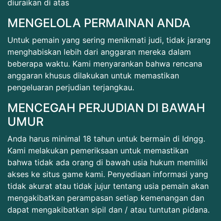
diuraikan di atas
MENGELOLA PERMAINAN ANDA
Untuk pemain yang sering menikmati judi, tidak jarang
menghabiskan lebih dari anggaran mereka dalam
beberapa waktu. Kami menyarankan bahwa rencana
anggaran khusus dilakukan untuk memastikan
pengeluaran perjudian terjangkau.
MENCEGAH PERJUDIAN DI BAWAH
UMUR
Anda harus minimal 18 tahun untuk bermain di Idngg.
Kami melakukan pemeriksaan untuk memastikan
bahwa tidak ada orang di bawah usia hukum memiliki
akses ke situs game kami. Penyediaan informasi yang
tidak akurat atau tidak jujur tentang usia pemain akan
mengakibatkan perampasan setiap kemenangan dan
dapat mengakibatkan sipil dan / atau tuntutan pidana.