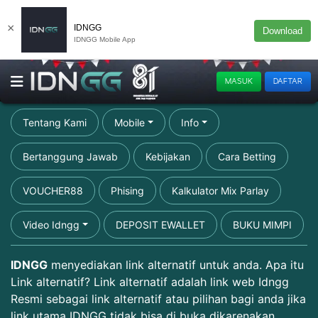
×
IDNGG
Download
IDNGG Mobile App
MASUK
DAFTAR
Tentang Kami
Mobile
Info
Bertanggung Jawab
Kebijakan
Cara Betting
VOUCHER88
Phising
Kalkulator Mix Parlay
Video Idngg
DEPOSIT EWALLET
BUKU MIMPI
IDNGG
menyediakan link alternatif untuk anda. Apa itu
Link alternatif? Link alternatif adalah link web Idngg
Resmi sebagai link alternatif atau pilihan bagi anda jika
link utama IDNGG tidak bisa di buka dikarenakan