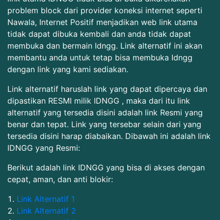
problem block dari provider koneksi internet seperti
Nawala, Internet Positif menjadikan web link utama
tidak dapat dibuka kembali dan anda tidak dapat
membuka dan bermain Idngg. Link alternatif ini akan
membantu anda untuk tetap bisa membuka Idngg
dengan link yang kami sediakan.
Link alternatif haruslah link yang dapat dipercaya dan
dipastikan RESMI milik IDNGG , maka dari itu link
alternatif yang tersedia disini adalah link Resmi yang
benar dan tepat. Link yang tersebar selain dari yang
tersedia disini harap diabaikan. Dibawah ini adalah link
IDNGG yang Resmi:
Berikut adalah link IDNGG yang bisa di akses dengan
cepat, aman, dan anti blokir:
Link Alternatif 1
Link Alternatif 2